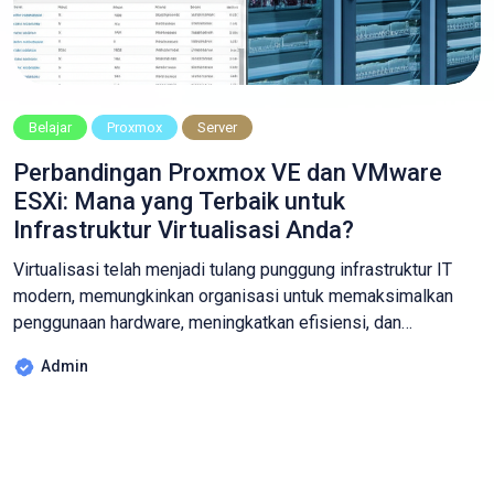
Belajar
Proxmox
Server
Perbandingan Proxmox VE dan VMware
ESXi: Mana yang Terbaik untuk
Infrastruktur Virtualisasi Anda?
Virtualisasi telah menjadi tulang punggung infrastruktur IT
modern, memungkinkan organisasi untuk memaksimalkan
penggunaan hardware, meningkatkan efisiensi, dan
mempermudah pengelolaan server. Di pasar virtualisasi, dua
Admin
nama besar yang sering dibandingkan adalah Proxmox VE
dan VMware ESXi. Keduanya adalah hypervisor yang kuat,
namun memiliki filosofi dan target pengguna yang berbeda.
Artikel ini akan mengupas tuntas perbandingan antara […]