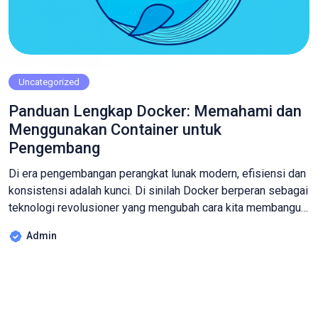
Uncategorized
Panduan Lengkap Docker: Memahami dan
Menggunakan Container untuk
Pengembang
Di era pengembangan perangkat lunak modern, efisiensi dan
konsistensi adalah kunci. Di sinilah Docker berperan sebagai
teknologi revolusioner yang mengubah cara kita membangun,
menguji, dan menyebarkan aplikasi. Jika Anda seorang
Admin
pengembang, DevOps engineer, atau siapa pun yang tertarik
pada infrastruktur modern, memahami Docker adalah sebuah
keharusan. Artikel ini akan memandu Anda melalui dunia
Docker, mulai […]