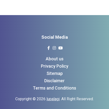
Social Media
About us
Privacy Policy
Sitemap
Disclaimer
Terms and Conditions
Copyright © 2026
lupalagi
. All Right Reserved.