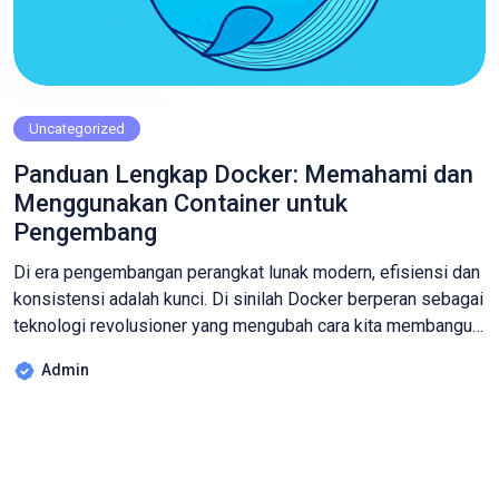
Uncategorized
Panduan Lengkap Docker: Memahami dan
Menggunakan Container untuk
Pengembang
Di era pengembangan perangkat lunak modern, efisiensi dan
konsistensi adalah kunci. Di sinilah Docker berperan sebagai
teknologi revolusioner yang mengubah cara kita membangun,
menguji, dan menyebarkan aplikasi. Jika Anda seorang
Admin
pengembang, DevOps engineer, atau siapa pun yang tertarik
pada infrastruktur modern, memahami Docker adalah sebuah
keharusan. Artikel ini akan memandu Anda melalui dunia
Docker, mulai […]