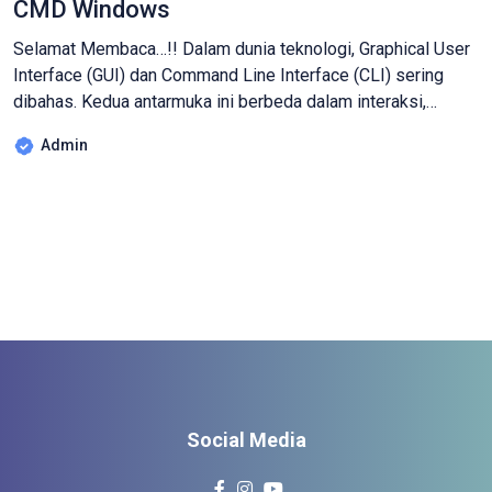
CMD Windows
Selamat Membaca…!! Dalam dunia teknologi, Graphical User
Interface (GUI) dan Command Line Interface (CLI) sering
dibahas. Kedua antarmuka ini berbeda dalam interaksi,
kemudahan penggunaan, dan fungsi. Artikel ini akan jelaskan
Admin
perbedaan GUI dan CLI dan perintah dasar CMD Windows
untuk mengelola komputer Anda. Apa Itu GUI (Graphical User
Interface)? GUI menggunakan elemen visual seperti jendela
[…]
Social Media