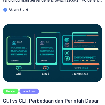
yang di gunakan Server generic Switch 2950-24 PC generic
Kabel Straight 2.Langkah selanjutnya setting ip address
Akram Sidiki
computer server dengan masuk ke menu server , caranya klik
icon server,desktop,ip configuration.Atur IP nya sesuai
gambar berikut 3.Selanjutnya setting DNS
server.Konfigurasinya juga dilakukan […]
Belajar
Windows
GUI vs CLI: Perbedaan dan Perintah Dasar