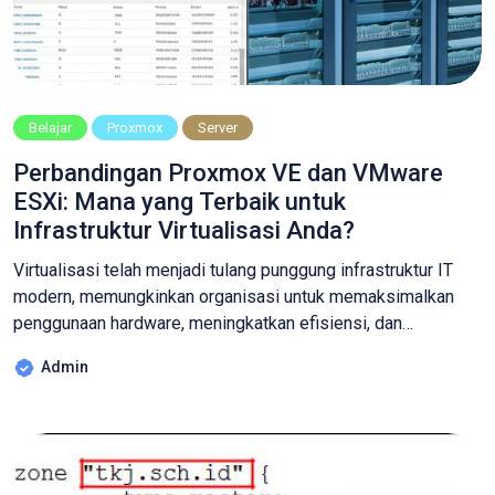
Belajar
Proxmox
Server
Perbandingan Proxmox VE dan VMware
ESXi: Mana yang Terbaik untuk
Infrastruktur Virtualisasi Anda?
Virtualisasi telah menjadi tulang punggung infrastruktur IT
modern, memungkinkan organisasi untuk memaksimalkan
penggunaan hardware, meningkatkan efisiensi, dan
mempermudah pengelolaan server. Di pasar virtualisasi, dua
Admin
nama besar yang sering dibandingkan adalah Proxmox VE
dan VMware ESXi. Keduanya adalah hypervisor yang kuat,
namun memiliki filosofi dan target pengguna yang berbeda.
Artikel ini akan mengupas tuntas perbandingan antara […]