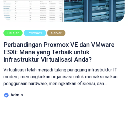
Belajar
Proxmox
Server
Perbandingan Proxmox VE dan VMware
ESXi: Mana yang Terbaik untuk
Infrastruktur Virtualisasi Anda?
Virtualisasi telah menjadi tulang punggung infrastruktur IT
modern, memungkinkan organisasi untuk memaksimalkan
penggunaan hardware, meningkatkan efisiensi, dan
mempermudah pengelolaan server. Di pasar virtualisasi, dua
Admin
nama besar yang sering dibandingkan adalah Proxmox VE
dan VMware ESXi. Keduanya adalah hypervisor yang kuat,
namun memiliki filosofi dan target pengguna yang berbeda.
Artikel ini akan mengupas tuntas perbandingan antara […]