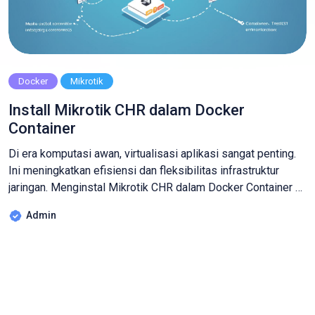
Docker
Mikrotik
Install Mikrotik CHR dalam Docker
Container
Di era komputasi awan, virtualisasi aplikasi sangat penting.
Ini meningkatkan efisiensi dan fleksibilitas infrastruktur
jaringan. Menginstal Mikrotik CHR dalam Docker Container di
VPS adalah solusi yang bagus. Dengan Docker, Anda bisa
Admin
dengan mudah mengelola sumber daya VPS. Ini membuat
penggunaan router Mikrotik CHR lebih fleksibel. Anda juga
bisa mengoptimalkan sumber daya VPS dengan mudah. Poin
[…]