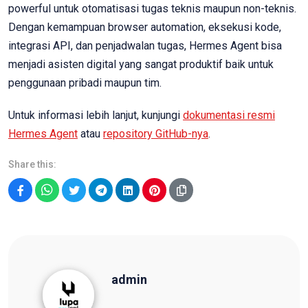
powerful untuk otomatisasi tugas teknis maupun non-teknis.
Dengan kemampuan browser automation, eksekusi kode,
integrasi API, dan penjadwalan tugas, Hermes Agent bisa
menjadi asisten digital yang sangat produktif baik untuk
penggunaan pribadi maupun tim.
Untuk informasi lebih lanjut, kunjungi
dokumentasi resmi
Hermes Agent
atau
repository GitHub-nya
.
Share this:
Facebook
WhatsApp
Twitter
Telegram
LinkedIn
Pinterest
admin
admin